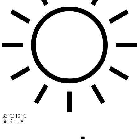
33 °C
19 °C
úterý
11. 8.