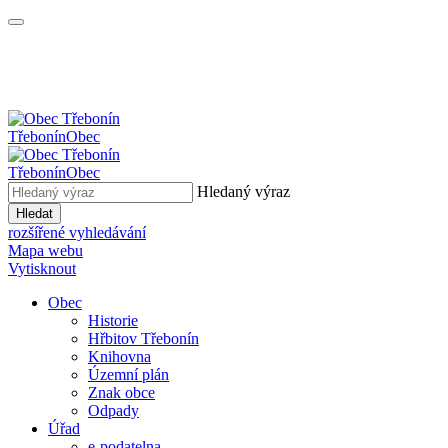
Třebonín
Obec
Třebonín
Obec
Hledaný výraz
Hledat
rozšířené vyhledávání
Mapa webu
Vytisknout
Obec
Historie
Hřbitov Třebonín
Knihovna
Územní plán
Znak obce
Odpady
Úřad
e-podatelna