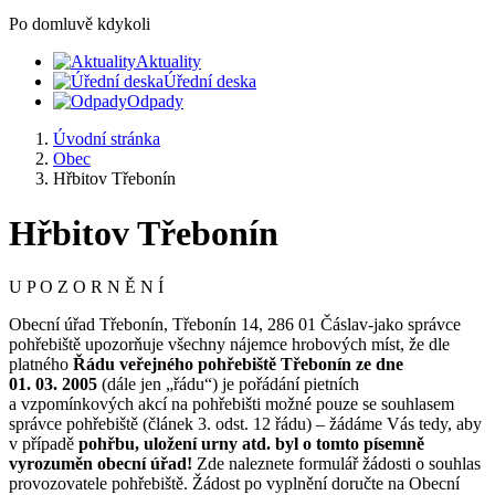
Po domluvě kdykoli
Aktuality
Úřední deska
Odpady
Úvodní stránka
Obec
Hřbitov Třebonín
Hřbitov Třebonín
U P O Z O R N Ě N Í
Obecní úřad Třebonín, Třebonín 14, 286 01 Čáslav-jako správce
pohřebiště upozorňuje všechny nájemce hrobových míst, že dle
platného
Řádu veřejného pohřebiště Třebonín ze dne
01. 03. 2005
(dále jen „řádu“) je pořádání pietních
a vzpomínkových akcí na pohřebišti možné pouze se souhlasem
správce pohřebiště (článek 3. odst. 12 řádu) – žádáme Vás tedy, aby
v případě
pohřbu, uložení urny atd. byl o tomto písemně
vyrozuměn obecní úřad!
Zde naleznete formulář žádosti o souhlas
provozovatele pohřebiště. Žádost po vyplnění doručte na Obecní