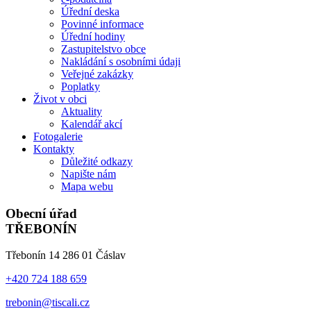
Úřední deska
Povinné informace
Úřední hodiny
Zastupitelstvo obce
Nakládání s osobními údaji
Veřejné zakázky
Poplatky
Život v obci
Aktuality
Kalendář akcí
Fotogalerie
Kontakty
Důležité odkazy
Napište nám
Mapa webu
Obecní úřad
TŘEBONÍN
Třebonín 14 286 01 Čáslav
+420 724 188 659
trebonin@tiscali.cz