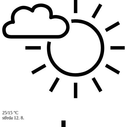
25/15 °C
středa
12. 8.