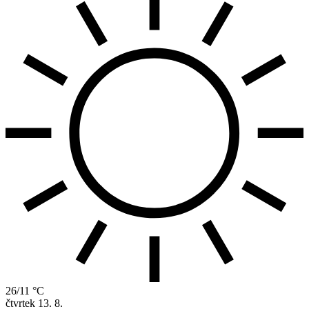
26/11 °C
čtvrtek
13. 8.