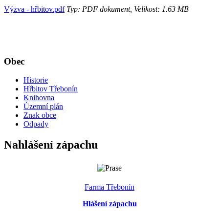
Výzva - hřbitov.pdf
Typ: PDF dokument, Velikost: 1.63 MB
Obec
Historie
Hřbitov Třebonín
Knihovna
Územní plán
Znak obce
Odpady
Nahlášení zápachu
Farma Třebonín
Hlášení zápachu