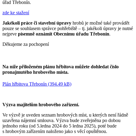
úřad Třebonín.
zde ke stažení
Jakékoli práce či stavební úpravy
hrobů je možné také provádět
pouze se souhlasem správce pohřebiště – tj. jakékoli úpravy je nutné
nejprve
písemně oznámit Obecnímu úřadu Třebonín
.
Děkujeme za pochopení
Na níže přiloženém plánu hřbitova můžete dohledat číslo
pronajmutého hrobového místa.
Plán hřbitova Třebonín (394.49 kB)
Výzva majitelům hrobového zařízení.
Ve výzvě je uveden seznam hrobových míst, u kterých není řádně
uzavřena nájemní smlouva. Výzva bude zveřejněna po dobou
jednoho roku (od 5.ledna 2024 do 5 ledna 2025), poté bude
s hrobovým zařízením naloženo jako s věcí opuštěnou.