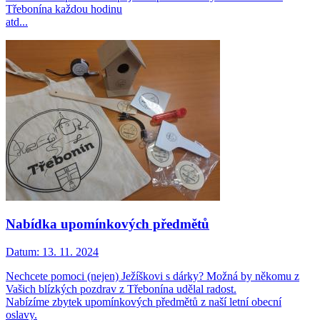
Třebonína každou hodinu
atd...
Nabídka upomínkových předmětů
Datum:
13. 11. 2024
Nechcete pomoci (nejen) Ježíškovi s dárky? Možná by někomu z
Vašich blízkých pozdrav z Třebonína udělal radost.
Nabízíme zbytek upomínkových předmětů z naší letní obecní
oslavy.