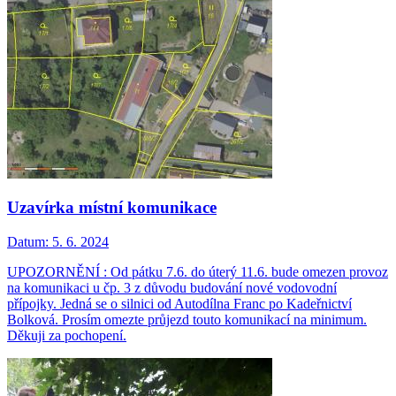
Uzavírka místní komunikace
Datum:
5. 6. 2024
UPOZORNĚNÍ : Od pátku 7.6. do úterý 11.6. bude omezen provoz
na komunikaci u čp. 3 z důvodu budování nové vodovodní
přípojky. Jedná se o silnici od Autodílna Franc po Kadeřnictví
Bolková. Prosím omezte průjezd touto komunikací na minimum.
Děkuji za pochopení.