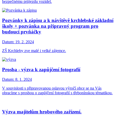
bezpečnému průjezdu vozidel.
Pozvánky k zápisu a k návštěvě krchlebské základní
školy + pozvánka na přípravný program pro
budoucí prvňáčky
Datum:
19. 2. 2024
ZŠ Krchleby zve malé i velké zájemce.
Prosba - výzva k zapůjčení fotografií
Datum:
8. 1. 2024
V souvislosti s připravovanou oslavou výročí obce se na Vás
obracíme s prosbou o zapůjčení fotografií s třebonínskou tématikou.
Výzva majitelům hrobového zařízení.