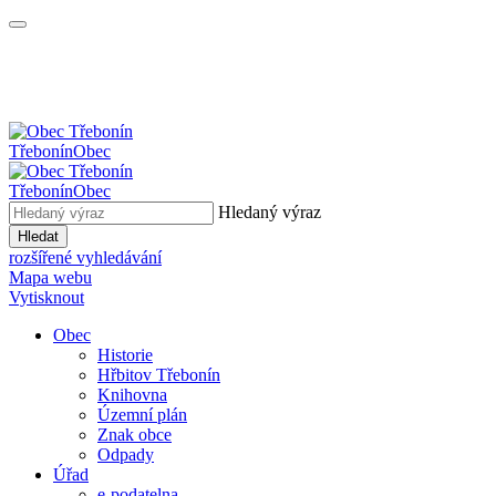
Třebonín
Obec
Třebonín
Obec
Hledaný výraz
Hledat
rozšířené vyhledávání
Mapa webu
Vytisknout
Obec
Historie
Hřbitov Třebonín
Knihovna
Územní plán
Znak obce
Odpady
Úřad
e-podatelna