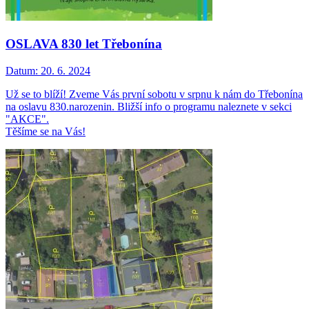
OSLAVA 830 let Třebonína
Datum:
20. 6. 2024
Už se to blíží! Zveme Vás první sobotu v srpnu k nám do Třebonína
na oslavu 830.narozenin. Bližší info o programu naleznete v sekci
"AKCE".
Těšíme se na Vás!