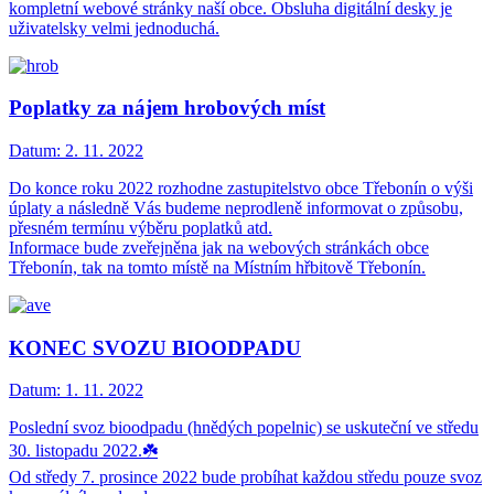
kompletní webové stránky naší obce. Obsluha digitální desky je
uživatelsky velmi jednoduchá.
Poplatky za nájem hrobových míst
Datum:
2. 11. 2022
Do konce roku 2022 rozhodne zastupitelstvo obce Třebonín o výši
úplaty a následně Vás budeme neprodleně informovat o způsobu,
přesném termínu výběru poplatků atd.
Informace bude zveřejněna jak na webových stránkách obce
Třebonín, tak na tomto místě na Místním hřbitově Třebonín.
KONEC SVOZU BIOODPADU
Datum:
1. 11. 2022
Poslední svoz bioodpadu (hnědých popelnic) se uskuteční ve středu
30. listopadu 2022.☘️
Od středy 7. prosince 2022 bude probíhat každou středu pouze svoz