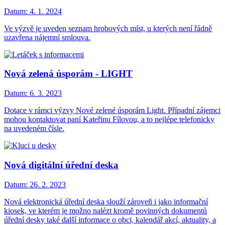
Datum:
4. 1. 2024
Ve výzvě je uveden seznam hrobových míst, u kterých není řádně
uzavřena nájemní smlouva.
Nová zelená úsporám - LIGHT
Datum:
6. 3. 2023
Dotace v rámci výzvy Nové zelené úsporám Light. Případní zájemci
mohou kontaktovat paní Kateřinu Fílovou, a to nejlépe telefonicky
na uvedeném čísle.
Nová digitální úřední deska
Datum:
26. 2. 2023
Nová elektronická úřední deska slouží zároveň i jako informační
kiosek, ve kterém je možno nalézt kromě povinných dokumentů
úřední desky také další informace o obci, kalendář akcí, aktuality, a