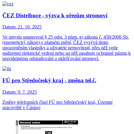
ČEZ Distribuce - výzva k ořezům stromoví
Datum:
21. 10. 2025
Ve smyslu ustanovení § 25 odst. 3 písm. g) zákona č. 458/2000 Sb.
(energetický zákon),v platném znění, ČEZ vyzývá tímto
upozorněním vlastníky a uživatele nemovitostí, přes něž vede
nadzemní elektrické vedení nebo na něž zasahuje ochranné pásmo,k
pravidelnému odstraňování a oklešťování stromoví.
FÚ pro Středočeský kraj - změna tel.č.
Datum:
9. 7. 2025
Změny telefonních čísel FÚ pro Středočeský kraj, Územní
pracoviště v Čáslavi