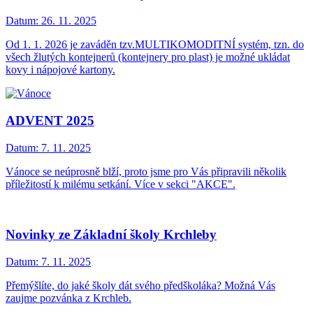
Datum:
26. 11. 2025
Od 1. 1. 2026 je zaváděn tzv.MULTIKOMODITNÍ systém, tzn. do
všech žlutých kontejnerů (kontejnery pro plast) je možné ukládat
kovy i nápojové kartony.
ADVENT 2025
Datum:
7. 11. 2025
Vánoce se neúprosně blží, proto jsme pro Vás připravili několik
příležitostí k milému setkání. Více v sekci "AKCE".
Novinky ze Základní školy Krchleby
Datum:
7. 11. 2025
Přemýšlíte, do jaké školy dát svého předškoláka? Možná Vás
zaujme pozvánka z Krchleb.