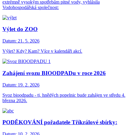
extrémně vysokým spotřebám pitné vody, vyhlásila
Vodohospodářská společnost:
Výlet do ZOO
Datum:
21. 5. 2026
Výlet? Kdy? Kam? Více v kalendáři akcí.
Zahájení svozu BIOODPADu v roce 2026
Datum:
19. 2. 2026
Svoz bioodpadu - tj. hnědých popelnic bude zahájen ve středu 4.
března 2026.
PODĚKOVÁNÍ pořadatele Tříkrálové sbírky:
Datum:
10. 2. 2026