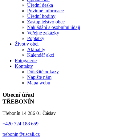
Úřední deska
Povinné informace
Úřední hodiny
Zastupitelstvo obce
Nakládání s osobními údaji
Veřejné zakázky
Poplatky
Život v obci
Aktuality
Kalendář akcí
Fotogalerie
Kontakty
Důležité odkazy
Napište nám
Mapa webu
Obecní úřad
TŘEBONÍN
Třebonín 14 286 01 Čáslav
+420 724 188 659
trebonin@tiscali.cz