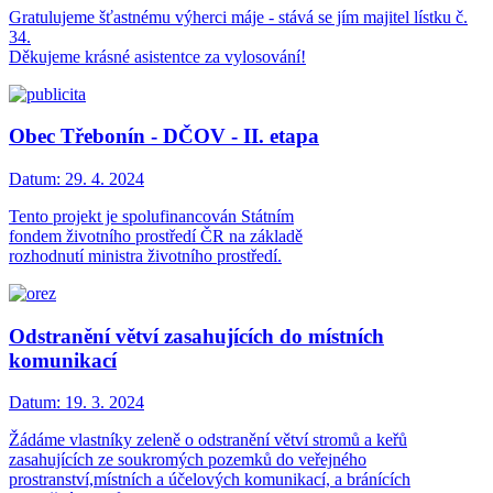
Gratulujeme šťastnému výherci máje - stává se jím majitel lístku č.
34.
Děkujeme krásné asistentce za vylosování!
Obec Třebonín - DČOV - II. etapa
Datum:
29. 4. 2024
Tento projekt je spolufinancován Státním
fondem životního prostředí ČR na základě
rozhodnutí ministra životního prostředí.
Odstranění větví zasahujících do místních
komunikací
Datum:
19. 3. 2024
Žádáme vlastníky zeleně o odstranění větví stromů a keřů
zasahujících ze soukromých pozemků do veřejného
prostranství,místních a účelových komunikací, a bránících