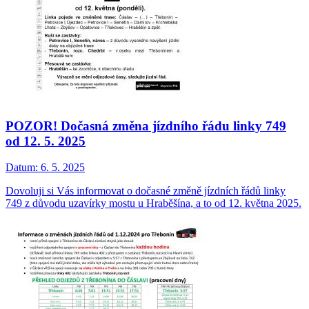
POZOR! Dočasná změna jízdního řádu linky 749
od 12. 5. 2025
Datum:
6. 5. 2025
Dovoluji si Vás informovat o dočasné změně jízdních řádů linky
749 z důvodu uzavírky mostu u Hraběšína, a to od 12. května 2025.