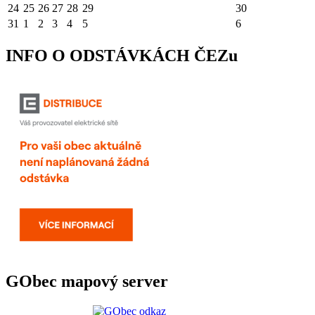
24
25
26
27
28
29
30
31
1
2
3
4
5
6
INFO O ODSTÁVKÁCH ČEZu
GObec mapový server