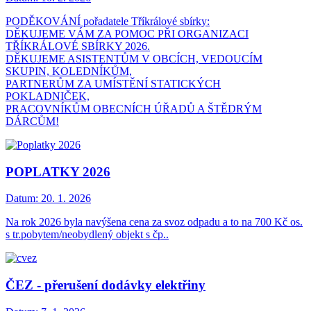
PODĚKOVÁNÍ pořadatele Tříkrálové sbírky:
DĚKUJEME VÁM ZA POMOC PŘI ORGANIZACI
TŘÍKRÁLOVÉ SBÍRKY 2026.
DĚKUJEME ASISTENTŮM V OBCÍCH, VEDOUCÍM
SKUPIN, KOLEDNÍKŮM,
PARTNERŮM ZA UMÍSTĚNÍ STATICKÝCH
POKLADNIČEK,
PRACOVNÍKŮM OBECNÍCH ÚŘADŮ A ŠTĚDRÝM
DÁRCŮM!
POPLATKY 2026
Datum:
20. 1. 2026
Na rok 2026 byla navýšena cena za svoz odpadu a to na 700 Kč os.
s tr.pobytem/neobydlený objekt s čp..
ČEZ - přerušení dodávky elektřiny