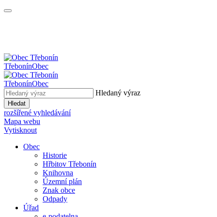
Třebonín
Obec
Třebonín
Obec
Hledaný výraz
Hledat
rozšířené vyhledávání
Mapa webu
Vytisknout
Obec
Historie
Hřbitov Třebonín
Knihovna
Územní plán
Znak obce
Odpady
Úřad
e-podatelna