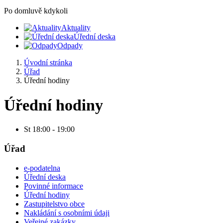
Po domluvě kdykoli
Aktuality
Úřední deska
Odpady
Úvodní stránka
Úřad
Úřední hodiny
Úřední hodiny
St 18:00 - 19:00
Úřad
e-podatelna
Úřední deska
Povinné informace
Úřední hodiny
Zastupitelstvo obce
Nakládání s osobními údaji
Veřejné zakázky