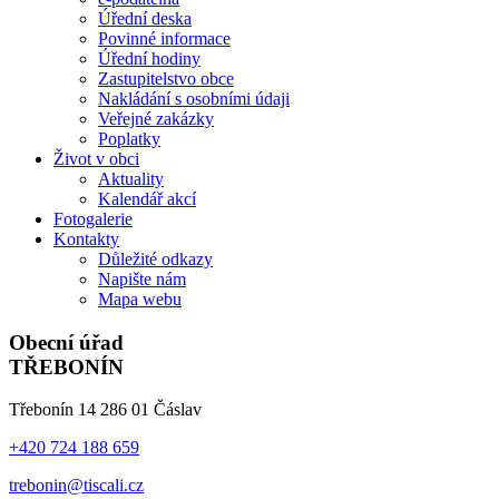
Úřední deska
Povinné informace
Úřední hodiny
Zastupitelstvo obce
Nakládání s osobními údaji
Veřejné zakázky
Poplatky
Život v obci
Aktuality
Kalendář akcí
Fotogalerie
Kontakty
Důležité odkazy
Napište nám
Mapa webu
Obecní úřad
TŘEBONÍN
Třebonín 14 286 01 Čáslav
+420 724 188 659
trebonin@tiscali.cz