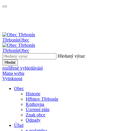
Třebonín
Obec
Třebonín
Obec
Hledaný výraz
Hledat
rozšířené vyhledávání
Mapa webu
Vytisknout
Obec
Historie
Hřbitov Třebonín
Knihovna
Územní plán
Znak obce
Odpady
Úřad
e-podatelna