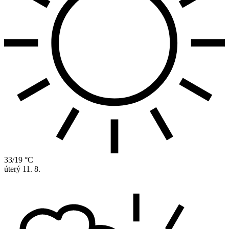
33/19 °C
úterý
11. 8.