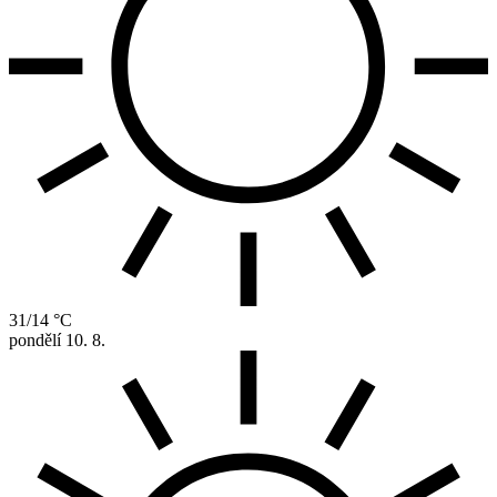
31/14 °C
pondělí
10. 8.