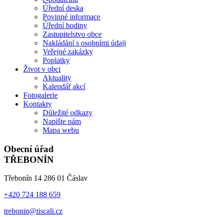
Úřední deska
Povinné informace
Úřední hodiny
Zastupitelstvo obce
Nakládání s osobními údaji
Veřejné zakázky
Poplatky
Život v obci
Aktuality
Kalendář akcí
Fotogalerie
Kontakty
Důležité odkazy
Napište nám
Mapa webu
Obecní úřad
TŘEBONÍN
Třebonín 14 286 01 Čáslav
+420 724 188 659
trebonin@tiscali.cz